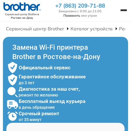
+7 (863) 209-71-88
Ежедневно с 9:00 до 21:00
Сервисный центр Brother
в
Позвонить
мне утром
Ростове-на-Дону
Сервисный центр Brother
Каталог устройств
Ремо
Замена Wi-Fi принтера
Brother в Ростове-на-Дону
Официальный сервис
Гарантийное обслуживание
до 3 лет
Диагностика за наш счет,
ремонт по желанию
Бесплатный выезд курьера
в день обращения
Срочный ремонт
от 35 минут