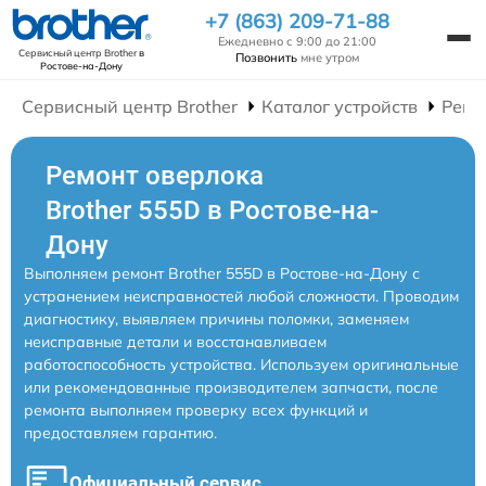
+7 (863) 209-71-88
Ежедневно с 9:00 до 21:00
Сервисный центр Brother
в
Позвонить
мне утром
Ростове-на-Дону
Сервисный центр Brother
Каталог устройств
Ремо
Ремонт оверлока
Brother 555D в Ростове-на-
Дону
Выполняем ремонт Brother 555D в Ростове-на-Дону с
устранением неисправностей любой сложности. Проводим
диагностику, выявляем причины поломки, заменяем
неисправные детали и восстанавливаем
работоспособность устройства. Используем оригинальные
или рекомендованные производителем запчасти, после
ремонта выполняем проверку всех функций и
предоставляем гарантию.
Официальный сервис