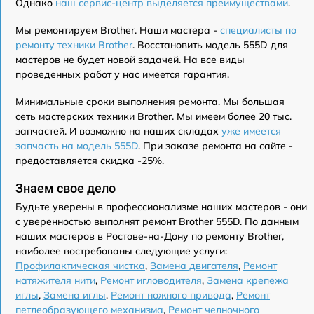
Однако
наш сервис-центр выделяется преимуществами
.
Мы ремонтируем Brother. Наши мастера -
специалисты по
ремонту техники Brother
. Восстановить модель 555D для
мастеров не будет новой задачей. На все виды
проведенных работ у нас имеется гарантия.
Минимальные сроки выполнения ремонта. Мы большая
сеть мастерских техники Brother. Мы имеем более 20 тыс.
запчастей. И возможно на наших складах
уже имеется
запчасть на модель 555D
. При заказе ремонта на сайте -
предоставляется скидка -25%.
Знаем свое дело
Будьте уверены в профессионализме наших мастеров - они
с уверенностью выполнят ремонт Brother 555D. По данным
наших мастеров в Ростове-на-Дону по ремонту Brother,
наиболее востребованы следующие услуги:
Профилактическая чистка
,
Замена двигателя
,
Ремонт
натяжителя нити
,
Ремонт игловодителя
,
Замена крепежа
иглы
,
Замена иглы
,
Ремонт ножного привода
,
Ремонт
петлеобразующего механизма
,
Ремонт челночного