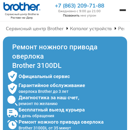
+7 (863) 209-71-88
Ежедневно с 9:00 до 21:00
Сервисный центр Brother
в
Позвонить
мне утром
Ростове-на-Дону
Сервисный центр Brother
Каталог устройств
Ремо
Ремонт ножного привода
оверлока
Brother 3100DL
Официальный сервис
Гарантийное обслуживание
оверлока Brother до 3 лет
Диагностика за наш счет,
ремонт по желанию
Бесплатный выезд курьера
в день обращения
Ремонт ножного привода оверлока
Brother 3100DL от 35 минут